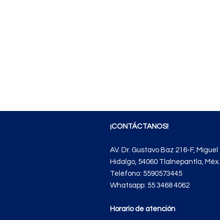
¡
CONTÁCTANOS
!
AV. Dr. Gustavo Baz 216-F, Miguel
Hidalgo, 54060 Tlalnepantla, Méx.
Teléfono: 5590573445
Whatsapp: 55 3468 4062
Horario de atención