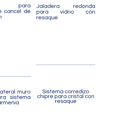
or para
Jaladera redonda
e cancel de
para vidrio con
n
resaque
Sistema corredizo
ateral muro
chipre para cristal con
ra sistema
resaque
armenia