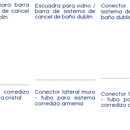
para barra
Escuadra para vidrio /
Conect
 de cancel
barra de sistema de
sistema d
cancel de baño dublín
lín
baño dublí
Conector lateral muro
corredizo
Conector l
- tubo para sistema
a cristal
- tubo pa
corredizo armenia
corredizo 