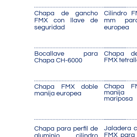
Chapa de gancho
Cilindro 
FMX con llave de
mm par
seguridad
europea
Bocallave para
Chapa d
FMX tetral
Chapa CH-6000
Chapa F
Chapa FMX doble
manija 
manija europea
mariposa
Jaladera 
Chapa para perfil de
FMX para 
aluminio cilindro