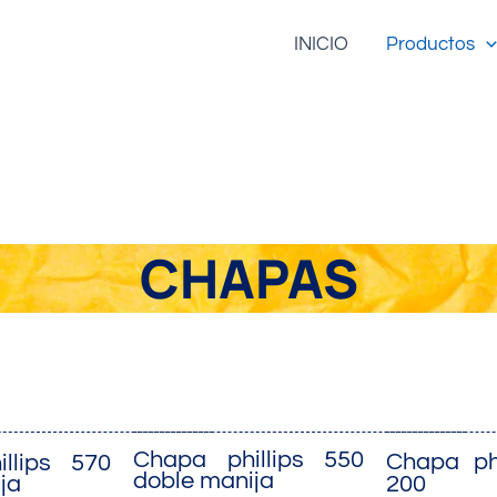
INICIO
Productos
CHAPAS
Chapa phillips 550
Chapa phi
llips 570
doble manija
ja
200