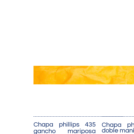
Skip
to
content
Chapa phillips 435
Chapa phi
doble mani
gancho mariposa