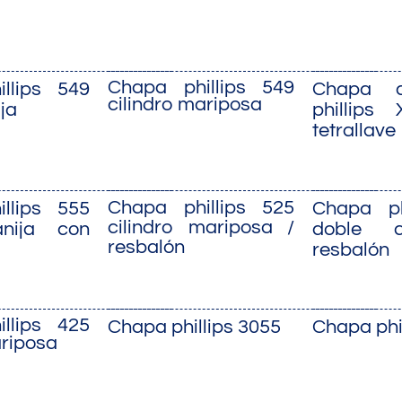
Chapa phillips 549
llips 549
Chapa d
cilindro mariposa
ja
phillips
tetrallave
Chapa phillips 525
llips 555
Chapa ph
cilindro mariposa /
nija con
doble c
resbalón
resbalón
llips 425
Chapa phillips 3055
Chapa phi
ariposa