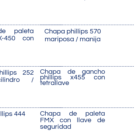
e paleta
Chapa phillips 570
 X-450 con
mariposa / manija
Chapa de gancho
illips 252
phillips x455 con
ilindro /
tetrallave
Chapa de paleta
llips 444
FMX con llave de
seguridad