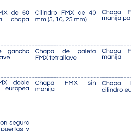
Chapa F
FMX de 60
Cilindro FMX de 40
manija p
a chapa
mm (5, 10, 25 mm)
Chapa F
e gancho
Chapa de paleta
manija
lave
FMX tetrallave
MX doble
Chapa FMX sin
Chapa 
europea
manija
cilindro e
con seguro
puertas y